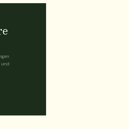
re
ungen
t und