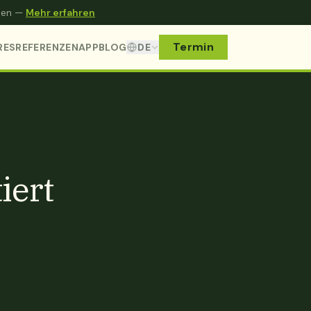
lten —
Mehr erfahren
Termin
RES
REFERENZEN
APP
BLOG
DE
iert