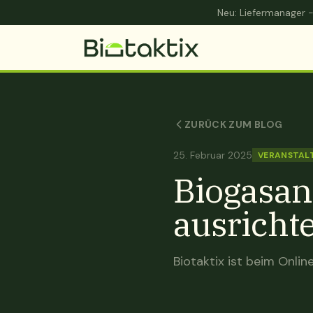
Neu: Liefermanager -
ZURÜCK ZUM BLOG
25. Februar 2025
VERANSTAL
Biogasan
ausricht
Biotaktix ist beim Onli