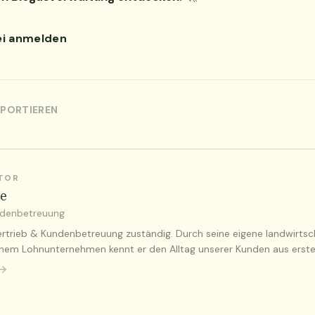
ei anmelden
XPORTIEREN
UTOR
se
ndenbetreuung
 Vertrieb & Kundenbetreuung zuständig. Durch seine eigene landwirtsc
einem Lohnunternehmen kennt er den Alltag unserer Kunden aus erste
 →