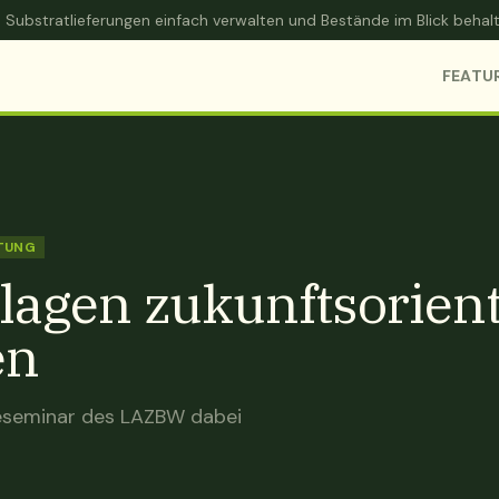
 Substratlieferungen einfach verwalten und Bestände im Blick beha
FEATU
TUNG
lagen zukunftsorient
en
neseminar des LAZBW dabei